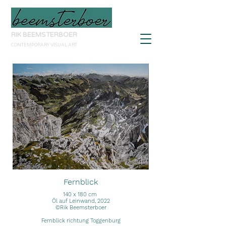
RIK BEEMSTERBOER
CONTEMPORARY VISUAL ART
Fernblick
140 x 180 cm
Öl auf Leinwand, 2022
©Rik Beemsterboer
Fernblick richtung Toggenburg