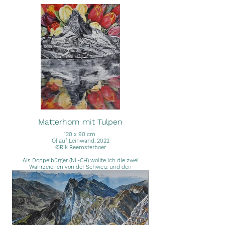
Matterhorn mit Tulpen
120 x 90 cm
Öl auf Leinwand, 2022
©Rik Beemsterboer
Als Doppelbürger (NL-CH) wollte ich die zwei
Wahrzeichen von der Schweiz und den
Niederlanden vereinen. Für beide Länder schlagt
mein Herz.