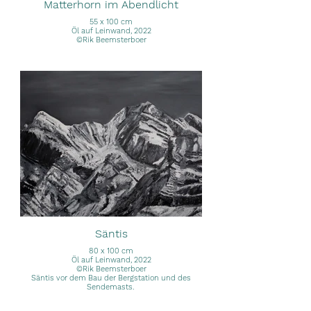
Matterhorn im Abendlicht
55 x 100 cm
Öl auf Leinwand, 2022
©Rik Beemsterboer
Säntis
80 x 100 cm
Öl auf Leinwand, 2022
©Rik Beemsterboer
Säntis vor dem Bau der Bergstation und des
Sendemasts.